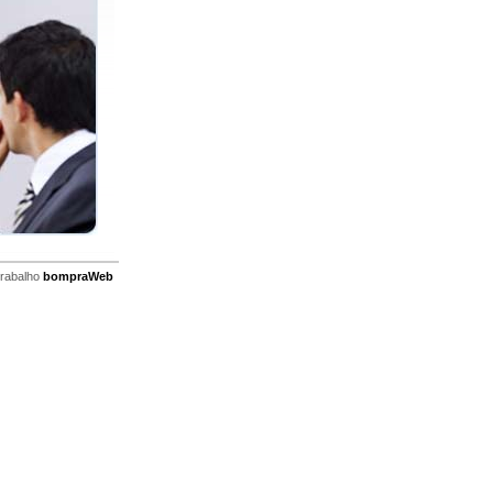
trabalho
bompraWeb