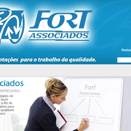
Redes
vidades de
 fazer
 a fim de
jetos para
 qualidade.
para
.