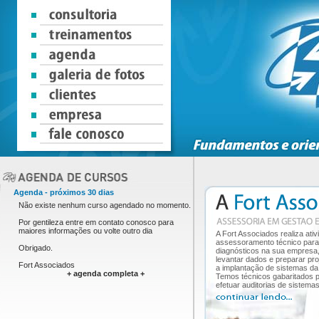
Agenda - próximos 30 dias
Não existe nenhum curso agendado no momento.
Por gentileza entre em
contato
conosco para
maiores informações ou volte outro dia
A Fort Associados realiza ati
assessoramento técnico para
Obrigado.
diagnósticos na sua empresa,
levantar dados e preparar pro
Fort Associados
a implantação de sistemas da
+ agenda completa +
Temos técnicos gabaritados 
efetuar auditorias de sistemas