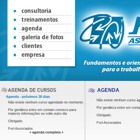
AGENDA
Agenda - próximos 30 dias
Não existe nenhum curso a
Não existe nenhum curso agendado no momento.
Por gentileza entre em
conta
Por gentileza entre em
contato
conosco para
maiores informações ou volte outro dia
Obrigado.
Obrigado.
Fort Associados
Fort Associados
+ agenda completa +